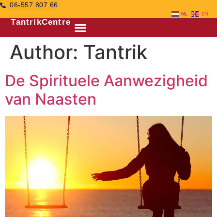
06-557 807 66
NL
EN
TantrikCentre
Author:
Tantrik
De Spirituele Aanwezigheid
van Naasten